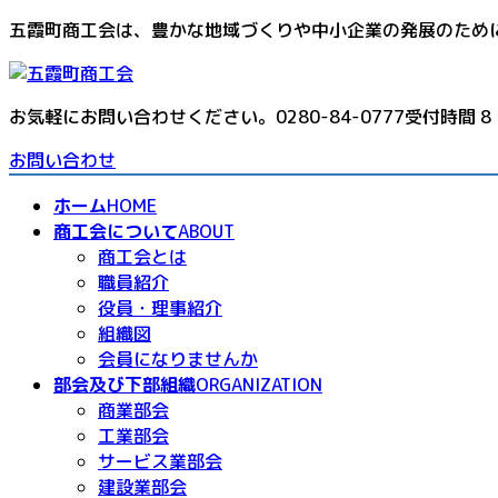
コ
ナ
五霞町商工会は、豊かな地域づくりや中小企業の発展のため
ン
ビ
テ
ゲ
ン
ー
お気軽にお問い合わせください。
0280-84-0777
受付時間 8
ツ
シ
へ
ョ
お問い合わせ
ス
ン
ホーム
HOME
キ
に
商工会について
ABOUT
ッ
移
商工会とは
プ
動
職員紹介
役員・理事紹介
組織図
会員になりませんか
部会及び下部組織
ORGANIZATION
商業部会
工業部会
サービス業部会
建設業部会