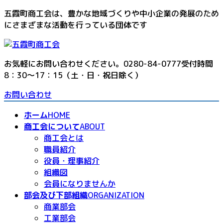
コ
ナ
五霞町商工会は、豊かな地域づくりや中小企業の発展のため
ン
ビ
にさまざまな活動を行っている団体です
テ
ゲ
ン
ー
ツ
シ
お気軽にお問い合わせください。
0280-84-0777
受付時間
へ
ョ
8：30～17：15（土・日・祝日除く）
ス
ン
キ
に
お問い合わせ
ッ
移
ホーム
HOME
プ
動
商工会について
ABOUT
商工会とは
職員紹介
役員・理事紹介
組織図
会員になりませんか
部会及び下部組織
ORGANIZATION
商業部会
工業部会