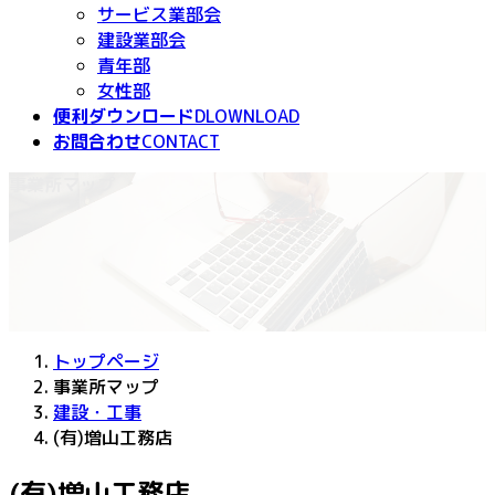
サービス業部会
建設業部会
青年部
女性部
便利ダウンロード
DLOWNLOAD
お問合わせ
CONTACT
事業所マップ
トップページ
事業所マップ
建設・工事
(有)増山工務店
(有)増山工務店