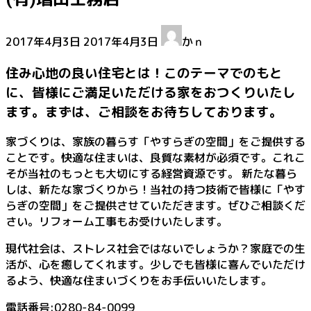
最
2017年4月3日
2017年4月3日
かｎ
終
更
住み心地の良い住宅とは！このテーマでのもと
新
に、皆様にご満足いただける家をおつくりいたし
日
ます。まずは、ご相談をお待ちしております。
時
:
家づくりは、家族の暮らす「やすらぎの空間」をご提供する
ことです。快適な住まいは、良質な素材が必須です。これこ
そが当社のもっとも大切にする経営資源です。 新たな暮ら
しは、新たな家づくりから！当社の持つ技術で皆様に「やす
らぎの空間」をご提供させていただきます。ぜひご相談くだ
さい。リフォーム工事もお受けいたします。
現代社会は、ストレス社会ではないでしょうか？家庭での生
活が、心を癒してくれます。少しでも皆様に喜んでいただけ
るよう、快適な住まいづくりをお手伝いいたします。
電話番号:0280-84-0099